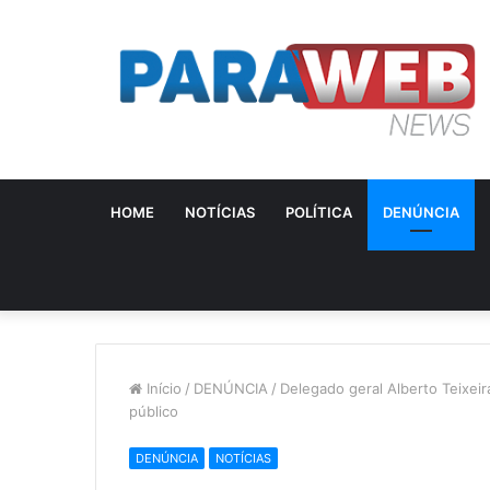
HOME
NOTÍCIAS
POLÍTICA
DENÚNCIA
Início
/
DENÚNCIA
/
Delegado geral Alberto Teixeir
público
DENÚNCIA
NOTÍCIAS