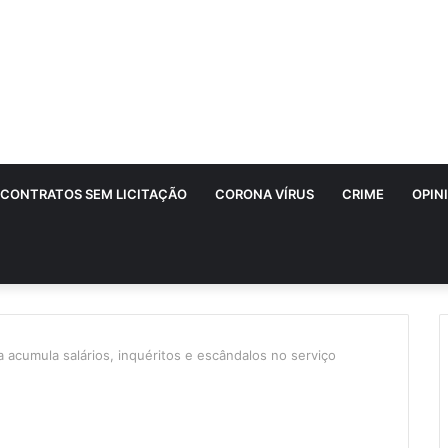
CONTRATOS SEM LICITAÇÃO
CORONA VÍRUS
CRIME
OPIN
a acumula salários, inquéritos e escândalos no serviço