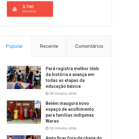
3.760
Inscritos
Popular
Recente
Comentários
Pará registra melhor Ideb
da história e avança em
todas as etapas da
educação básica
38 minutos atrás
Belém inaugura novo
espaço de acolhimento
para famílias indígenas
Warao
56 minutos atrás
Após ficar fora da chapa do