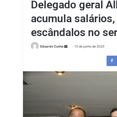
Delegado geral Al
acumula salários, 
escândalos no ser
Send
Eduardo Cunha
13 de junho de 2020
an
email