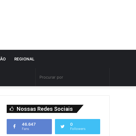
IÃO
REGIONAL
Nossas Redes Sociais
46.647
0
Fans
Followers