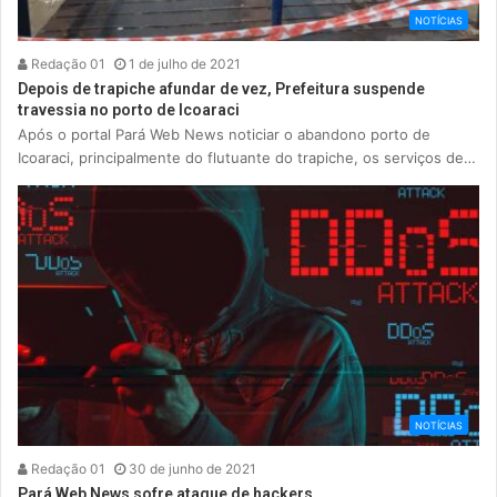
NOTÍCIAS
Redação 01
1 de julho de 2021
Depois de trapiche afundar de vez, Prefeitura suspende
travessia no porto de Icoaraci
Após o portal Pará Web News noticiar o abandono porto de
Icoaraci, principalmente do flutuante do trapiche, os serviços de…
NOTÍCIAS
Redação 01
30 de junho de 2021
Pará Web News sofre ataque de hackers