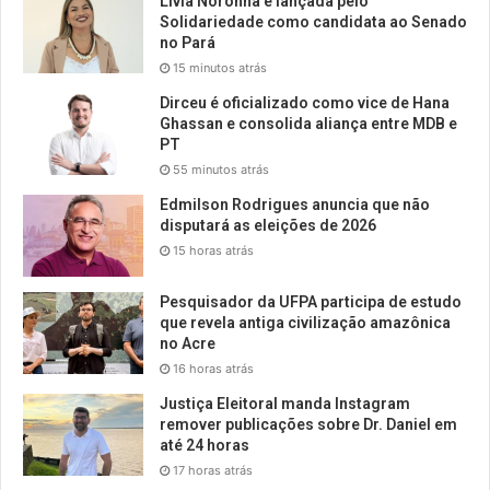
Lívia Noronha é lançada pelo
Solidariedade como candidata ao Senado
no Pará
15 minutos atrás
Dirceu é oficializado como vice de Hana
Ghassan e consolida aliança entre MDB e
PT
55 minutos atrás
Edmilson Rodrigues anuncia que não
disputará as eleições de 2026
15 horas atrás
Pesquisador da UFPA participa de estudo
que revela antiga civilização amazônica
no Acre
16 horas atrás
Justiça Eleitoral manda Instagram
remover publicações sobre Dr. Daniel em
até 24 horas
17 horas atrás