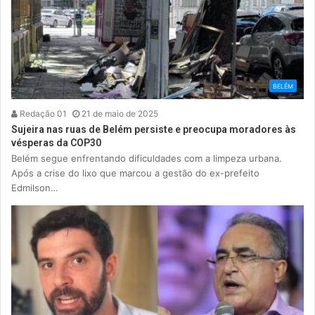
BELÉM
Redação 01
21 de maio de 2025
Sujeira nas ruas de Belém persiste e preocupa moradores às
vésperas da COP30
Belém segue enfrentando dificuldades com a limpeza urbana.
Após a crise do lixo que marcou a gestão do ex-prefeito
Edmilson…