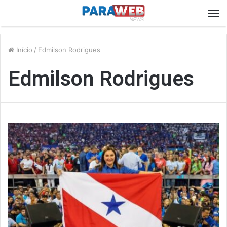
M
Início
/
Edmilson Rodrigues
Edmilson Rodrigues