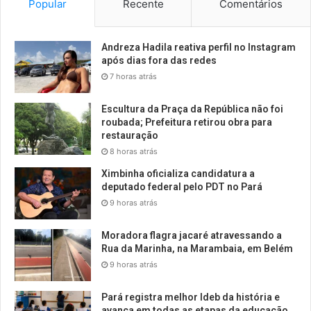
Popular
Recente
Comentários
Andreza Hadila reativa perfil no Instagram
após dias fora das redes
7 horas atrás
Escultura da Praça da República não foi
roubada; Prefeitura retirou obra para
restauração
8 horas atrás
Ximbinha oficializa candidatura a
deputado federal pelo PDT no Pará
9 horas atrás
Moradora flagra jacaré atravessando a
Rua da Marinha, na Marambaia, em Belém
9 horas atrás
Pará registra melhor Ideb da história e
avança em todas as etapas da educação