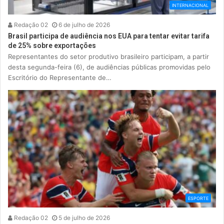
INTERNACIONAL
Redação 02
6 de julho de 2026
Brasil participa de audiência nos EUA para tentar evitar tarifa
de 25% sobre exportações
Representantes do setor produtivo brasileiro participam, a partir
desta segunda-feira (6), de audiências públicas promovidas pelo
Escritório do Representante de…
ESPORTE
Redação 02
5 de julho de 2026