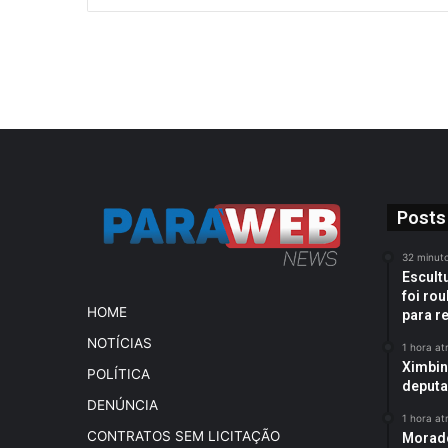
Posts
32 minuto
Escult
foi rou
HOME
para r
NOTÍCIAS
1 hora at
Ximbin
POLÍTICA
deputa
DENÚNCIA
1 hora at
CONTRATOS SEM LICITAÇÃO
Morado