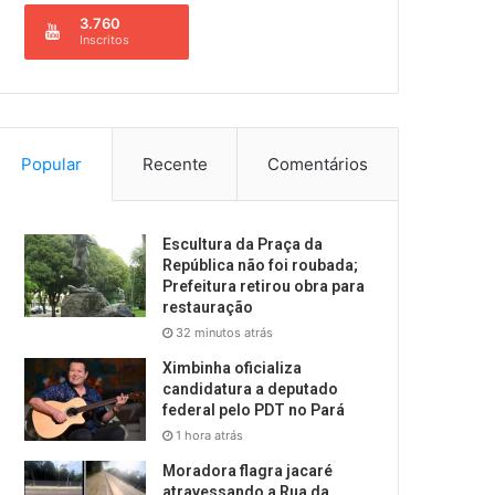
3.760
Inscritos
Popular
Recente
Comentários
Escultura da Praça da
República não foi roubada;
Prefeitura retirou obra para
restauração
32 minutos atrás
Ximbinha oficializa
candidatura a deputado
federal pelo PDT no Pará
1 hora atrás
Moradora flagra jacaré
atravessando a Rua da