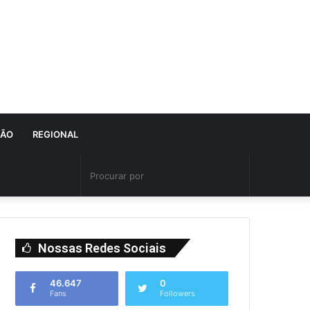
IÃO
REGIONAL
Nossas Redes Sociais
46.647
0
Fans
Followers