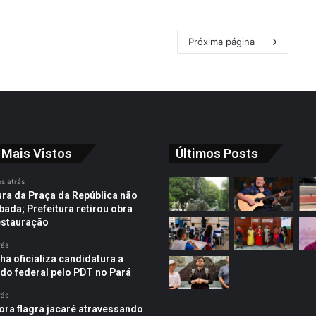
Próxima página
 Mais Vistos
Últimos Posts
s atrás
ura da Praça da República não
bada; Prefeitura retirou obra
estauração
rás
ha oficializa candidatura a
do federal pelo PDT no Pará
rás
ra flagra jacaré atravessando