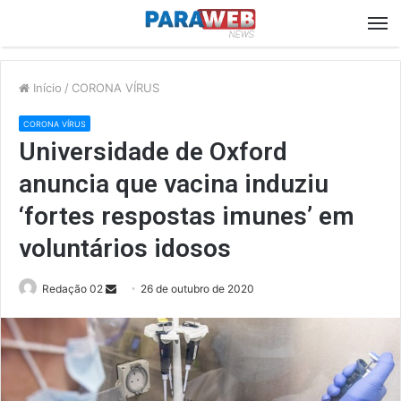
M
Início
/
CORONA VÍRUS
CORONA VÍRUS
Universidade de Oxford
anuncia que vacina induziu
‘fortes respostas imunes’ em
voluntários idosos
Send
Redação 02
26 de outubro de 2020
an
email