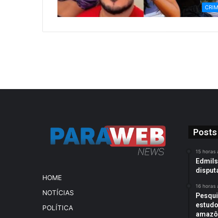
CRI
Posts
15 horas 
Edmils
disput
HOME
16 horas 
NOTÍCIAS
Pesqui
estudo
POLÍTICA
amazôn