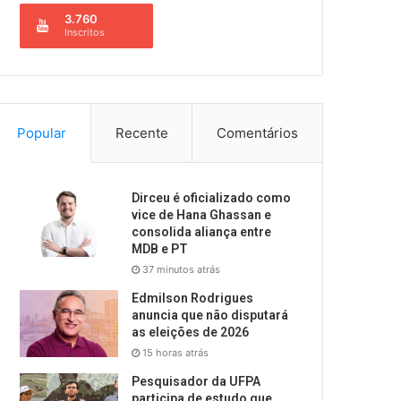
3.760
Inscritos
Popular
Recente
Comentários
Dirceu é oficializado como
vice de Hana Ghassan e
consolida aliança entre
MDB e PT
37 minutos atrás
Edmilson Rodrigues
anuncia que não disputará
as eleições de 2026
15 horas atrás
Pesquisador da UFPA
participa de estudo que