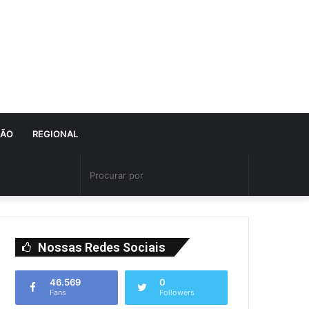
IÃO
REGIONAL
Nossas Redes Sociais
46.569
0
Fans
Followers