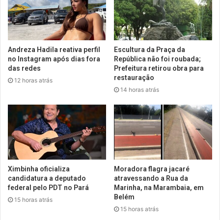
Andreza Hadila reativa perfil
Escultura da Praça da
no Instagram após dias fora
República não foi roubada;
das redes
Prefeitura retirou obra para
restauração
12 horas atrás
14 horas atrás
Ximbinha oficializa
Moradora flagra jacaré
candidatura a deputado
atravessando a Rua da
federal pelo PDT no Pará
Marinha, na Marambaia, em
Belém
15 horas atrás
15 horas atrás