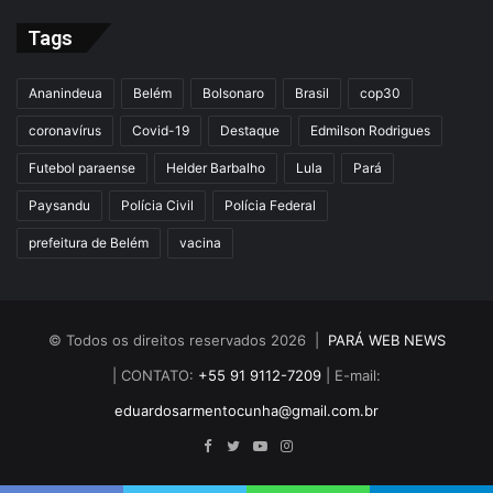
Tags
Ananindeua
Belém
Bolsonaro
Brasil
cop30
coronavírus
Covid-19
Destaque
Edmilson Rodrigues
Futebol paraense
Helder Barbalho
Lula
Pará
Paysandu
Polícia Civil
Polícia Federal
prefeitura de Belém
vacina
© Todos os direitos reservados 2026 |
PARÁ WEB NEWS
| CONTATO:
+55 91 9112-7209
| E-mail:
eduardosarmentocunha@gmail.com.br
Facebook
Twitter
YouTube
Instagram