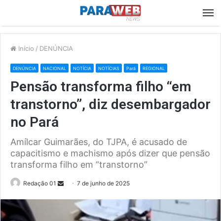
M
Início
/
DENÚNCIA
DENÚNCIA
NACIONAL
NOTÍCIA
NOTÍCIAS
Pará
REGIONAL
Pensão transforma filho “em
transtorno”, diz desembargador
no Pará
Amílcar Guimarães, do TJPA, é acusado de
capacitismo e machismo após dizer que pensão
transforma filho em “transtorno”
Send
Redação 01
7 de junho de 2025
an
email