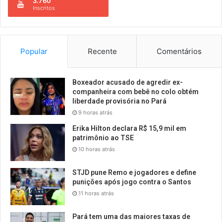
3.760
Inscritos
Popular
Recente
Comentários
Boxeador acusado de agredir ex-
companheira com bebê no colo obtém
liberdade provisória no Pará
9 horas atrás
Erika Hilton declara R$ 15,9 mil em
patrimônio ao TSE
10 horas atrás
STJD pune Remo e jogadores e define
punições após jogo contra o Santos
11 horas atrás
Pará tem uma das maiores taxas de