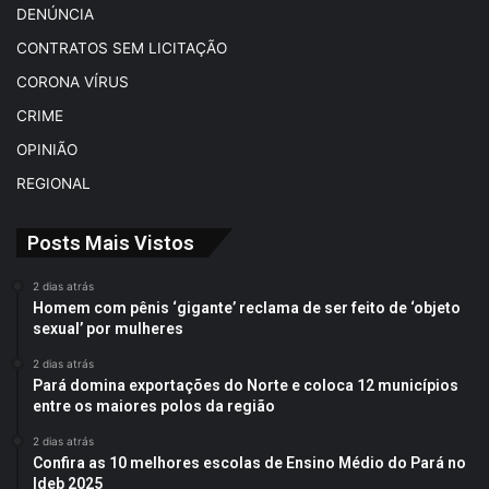
t
DENÚNCIA
e
CONTRATOS SEM LICITAÇÃO
r
r
CORONA VÍRUS
e
CRIME
m
OPINIÃO
o
t
REGIONAL
o
Posts Mais Vistos
2 dias atrás
Homem com pênis ‘gigante’ reclama de ser feito de ‘objeto
sexual’ por mulheres
2 dias atrás
Pará domina exportações do Norte e coloca 12 municípios
entre os maiores polos da região
2 dias atrás
Confira as 10 melhores escolas de Ensino Médio do Pará no
Ideb 2025