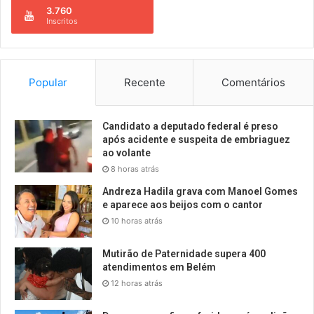
é
t
3.760
e
Inscritos
a
n
r
c
i
o
f
n
a
Popular
Recente
Comentários
t
d
r
e
a
2
Candidato a deputado federal é preso
d
após acidente e suspeita de embriaguez
5
a
ao volante
%
a
s
8 horas atrás
b
o
Andreza Hadila grava com Manoel Gomes
r
b
e aparece aos beijos com o cantor
a
r
10 horas atrás
ç
e
a
e
d
Mutirão de Paternidade supera 400
x
atendimentos em Belém
a
p
s
12 horas atrás
o
o
r
b