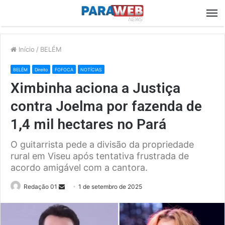
M
Início
/
BELÉM
BELÉM
Direito
FOFOCA
NOTÍCIAS
Ximbinha aciona a Justiça
contra Joelma por fazenda de
1,4 mil hectares no Pará
O guitarrista pede a divisão da propriedade
rural em Viseu após tentativa frustrada de
acordo amigável com a cantora.
Send
Redação 01
1 de setembro de 2025
an
email