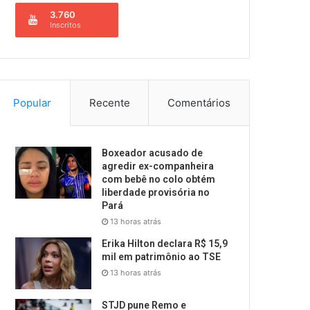
3.760
Inscritos
Popular
Recente
Comentários
Boxeador acusado de
agredir ex-companheira
com bebê no colo obtém
liberdade provisória no
Pará
13 horas atrás
Erika Hilton declara R$ 15,9
mil em patrimônio ao TSE
13 horas atrás
STJD pune Remo e