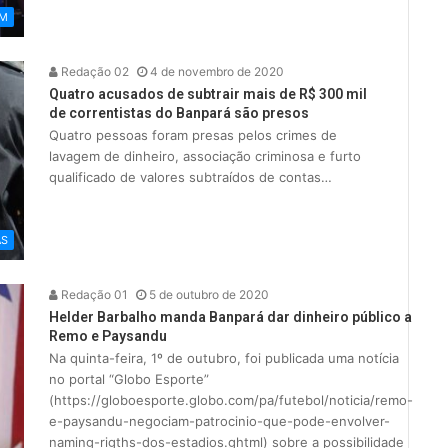
ÉM
Redação 02
4 de novembro de 2020
Quatro acusados de subtrair mais de R$ 300 mil
de correntistas do Banpará são presos
Quatro pessoas foram presas pelos crimes de
lavagem de dinheiro, associação criminosa e furto
qualificado de valores subtraídos de contas…
AS
Redação 01
5 de outubro de 2020
Helder Barbalho manda Banpará dar dinheiro público a
Remo e Paysandu
Na quinta-feira, 1º de outubro, foi publicada uma notícia
no portal “Globo Esporte”
(https://globoesporte.globo.com/pa/futebol/noticia/remo-
e-paysandu-negociam-patrocinio-que-pode-envolver-
naming-rigths-dos-estadios.ghtml) sobre a possibilidade