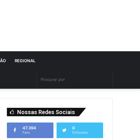
IÃO
REGIONAL
Nossas Redes Sociais
47.394
0
Fans
Followers