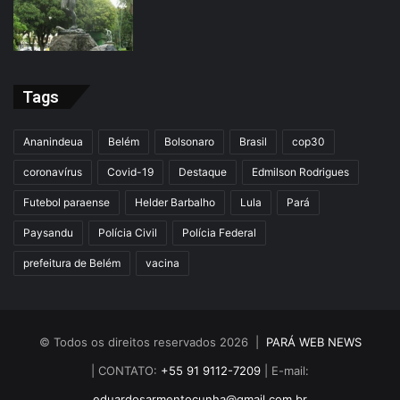
Tags
Ananindeua
Belém
Bolsonaro
Brasil
cop30
coronavírus
Covid-19
Destaque
Edmilson Rodrigues
Futebol paraense
Helder Barbalho
Lula
Pará
Paysandu
Polícia Civil
Polícia Federal
prefeitura de Belém
vacina
© Todos os direitos reservados 2026 |
PARÁ WEB NEWS
| CONTATO:
+55 91 9112-7209
| E-mail:
eduardosarmentocunha@gmail.com.br