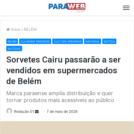
M
Início
/
BELÉM
BELÉM
CULINARIA PARAENSE
CULTURA PARAENSE
NACIONAL
NOTÍCIA
NOTÍCIAS
Sorvetes Cairu passarão a ser
vendidos em supermercados
de Belém
Marca paraense amplia distribuição e quer
tornar produtos mais acessíveis ao público
Send
Redação 01
7 de maio de 2026
an
email