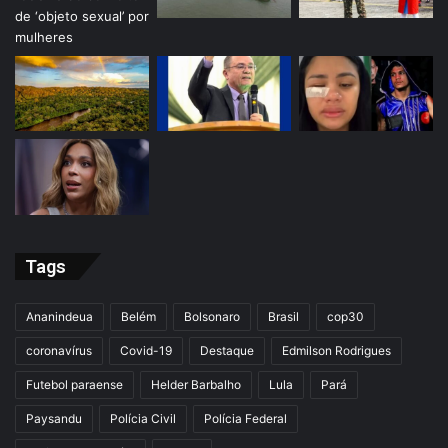
Tags
Ananindeua
Belém
Bolsonaro
Brasil
cop30
coronavírus
Covid-19
Destaque
Edmilson Rodrigues
Futebol paraense
Helder Barbalho
Lula
Pará
Paysandu
Polícia Civil
Polícia Federal