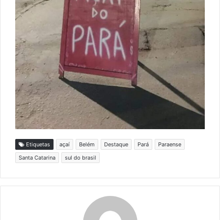
Etiquetas
açaí
Belém
Destaque
Pará
Paraense
Santa Catarina
sul do brasil