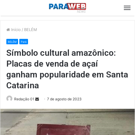
M
Início
/
BELÉM
BELÉM
Pará
Símbolo cultural amazônico:
Placas de venda de açaí
ganham popularidade em Santa
Catarina
Send
Redação 01
7 de agosto de 2023
an
email