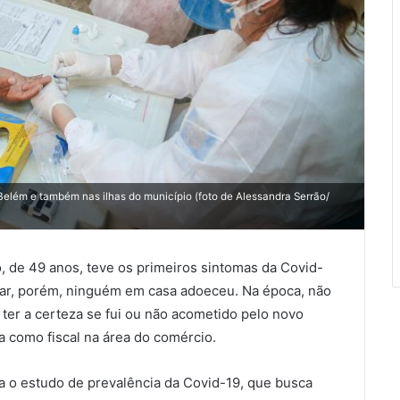
 Belém e também nas ilhas do município (foto de Alessandra Serrão/
o, de 49 anos, teve os primeiros sintomas da Covid-
ladar, porém, ninguém em casa adoeceu. Na época, não
e ter a certeza se fui ou não acometido pelo novo
ua como fiscal na área do comércio.
ra o estudo de prevalência da Covid-19, que busca