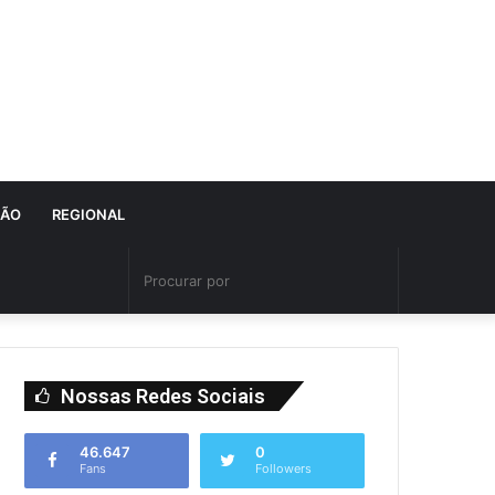
IÃO
REGIONAL
Nossas Redes Sociais
46.647
0
Fans
Followers