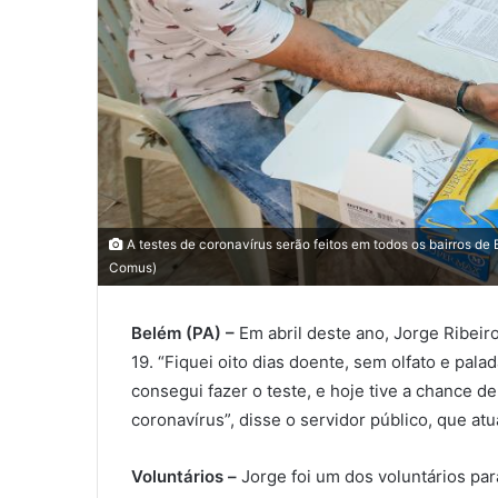
A testes de coronavírus serão feitos em todos os bairros de
Comus)
Belém (PA) –
Em abril deste ano, Jorge Ribeir
19. “Fiquei oito dias doente, sem olfato e pa
consegui fazer o teste, e hoje tive a chance d
coronavírus”, disse o servidor público, que at
Voluntários –
Jorge foi um dos voluntários pa