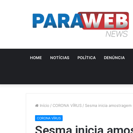
HOME
NOTÍCIAS
POLÍTICA
DENÚNCIA
Início
/
CORONA VÍRUS
/
Sesma inicia amostragem 
CORONA VÍRUS
Sesma inicia amo