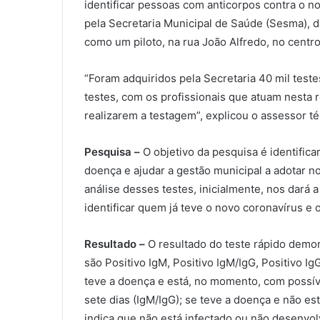
identificar pessoas com anticorpos contra o 
pela Secretaria Municipal de Saúde (Sesma), d
como um piloto, na rua João Alfredo, no centro
“Foram adquiridos pela Secretaria 40 mil tes
testes, com os profissionais que atuam nesta 
realizarem a testagem”, explicou o assessor t
Pesquisa –
O objetivo da pesquisa é identifica
doença e ajudar a gestão municipal a adotar n
análise desses testes, inicialmente, nos dará 
identificar quem já teve o novo coronavírus e o
Resultado –
O resultado do teste rápido demor
são Positivo IgM, Positivo IgM/IgG, Positivo I
teve a doença e está, no momento, com possíve
sete dias (IgM/IgG); se teve a doença e não es
indica que não está infectado ou não desenvol