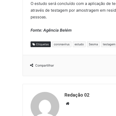
O estudo será concluído com a aplicação de tes
através de testagem por amostragem em residen
pessoas.
Fonte: Agência Belém
Etiquetas
coronavírus
estudo
Sesma
testagem
Compartilhar
Redação 02
Website