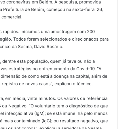
novo coronavírus em Belém. A pesquisa, promovida
a Prefeitura de Belém, começou na sexta-feira, 26,
 comercial.
tes rápidos. Iniciamos uma amostragem com 200
região. Todos foram selecionados e direcionados para
écnico da Sesma, David Rosário.
r, dentre esta população, quem já teve ou não a
ovas estratégias no enfrentamento da Covid-19. “A
a dimensão de como está a doença na capital, além de
 registro de novos casos”, explicou o técnico.
a, em média, vinte minutos. Os valores de referência
gG ou Negativo. “O voluntário tem o diagnóstico de que
l infecção ativa (IgM); se está imune, há pelo menos
tá mais contaminado (IgG); ou resultado negativo, que
veu os anticorpos”, explicou a servidora da Sesma,