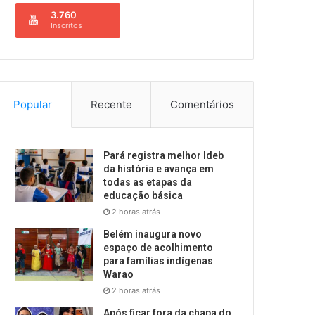
3.760
Inscritos
Popular
Recente
Comentários
Pará registra melhor Ideb
da história e avança em
todas as etapas da
educação básica
2 horas atrás
Belém inaugura novo
espaço de acolhimento
para famílias indígenas
Warao
2 horas atrás
Após ficar fora da chapa do