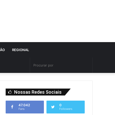
IÃO
REGIONAL
Nossas Redes Sociais
47.042
0
Fans
Followers