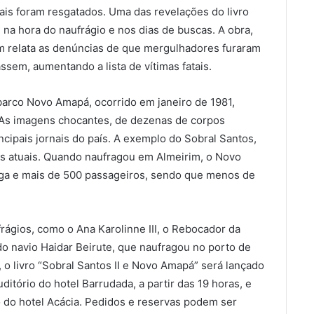
is foram resgatados. Uma das revelações do livro
na hora do naufrágio e nos dias de buscas. A obra,
m relata as denúncias de que mergulhadores furaram
sem, aumentando a lista de vítimas fatais.
barco Novo Amapá, ocorrido em janeiro de 1981,
 As imagens chocantes, de dezenas de corpos
ncipais jornais do país. A exemplo do Sobral Santos,
s atuais. Quando naufragou em Almeirim, o Novo
ga e mais de 500 passageiros, sendo que menos de
ágios, como o Ana Karolinne III, o Rebocador da
do navio Haidar Beirute, que naufragou no porto de
, o livro “Sobral Santos II e Novo Amapá” será lançado
itório do hotel Barrudada, a partir das 19 horas, e
rio do hotel Acácia. Pedidos e reservas podem ser