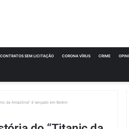
CONTRATOS SEM LICITAÇÃO
CORONA VÍRUS
CRIME
OPIN
tanic da Amazônia” é lançado em Belém
stória do “Titanic da