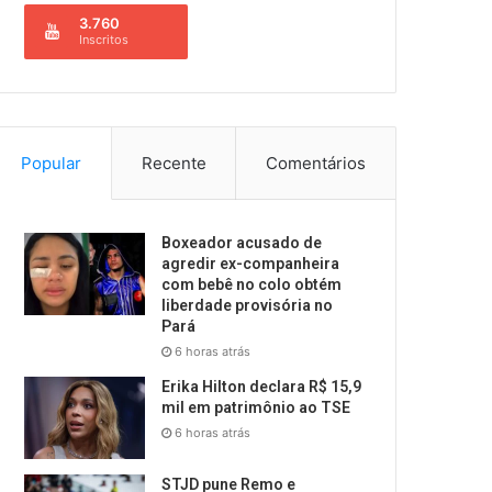
3.760
Inscritos
Popular
Recente
Comentários
Boxeador acusado de
agredir ex-companheira
com bebê no colo obtém
liberdade provisória no
Pará
6 horas atrás
Erika Hilton declara R$ 15,9
mil em patrimônio ao TSE
6 horas atrás
STJD pune Remo e