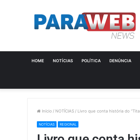
HOME
NOTÍCIAS
POLÍTICA
DENÚNCIA
Início
/
NOTÍCIAS
/
Livro que conta história do “Ti
NOTÍCIAS
REGIONAL
Livro que conta hi