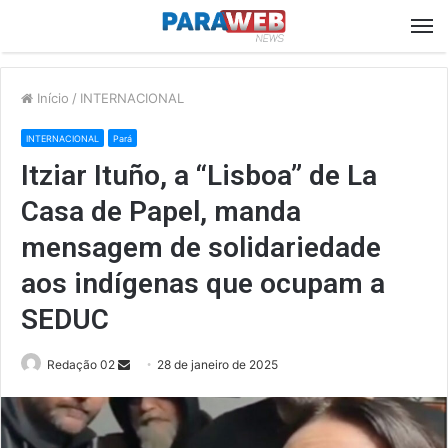
M
Início
/
INTERNACIONAL
INTERNACIONAL
Pará
Itziar Ituño, a “Lisboa” de La
Casa de Papel, manda
mensagem de solidariedade
aos indígenas que ocupam a
SEDUC
Send
Redação 02
28 de janeiro de 2025
an
email