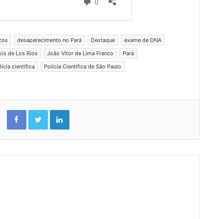
icos
desaparecimento no Pará
Destaque
exame de DNA
ois de Los Rios
João Vitor de Lima Franco
Pará
lícia científica
Polícia Científica de São Paulo
Facebook
Twitter
Linkedin