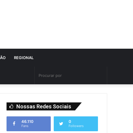
IÃO
REGIONAL
Nossas Redes Sociais
46.110
0
Fans
Followers