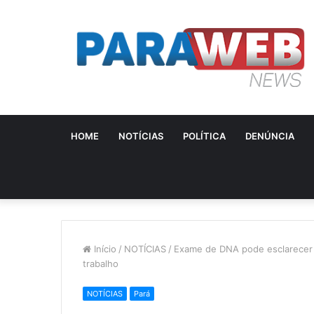
HOME
NOTÍCIAS
POLÍTICA
DENÚNCIA
Início
/
NOTÍCIAS
/
Exame de DNA pode esclarecer 
trabalho
NOTÍCIAS
Pará