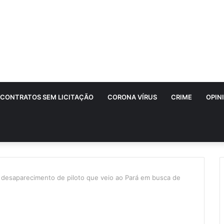
CONTRATOS SEM LICITAÇÃO
CORONA VÍRUS
CRIME
OPIN
desaparecimento de piloto que veio ao Pará em busca de