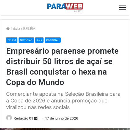
M
Início
/
BELÉM
BELÉM
NOTÍCIAS
Pará
REGIONAL
Empresário paraense promete
distribuir 50 litros de açaí se
Brasil conquistar o hexa na
Copa do Mundo
Comerciante aposta na Seleção Brasileira para
a Copa de 2026 e anuncia promoção que
viralizou nas redes sociais
Send
Redação 01
17 de junho de 2026
an