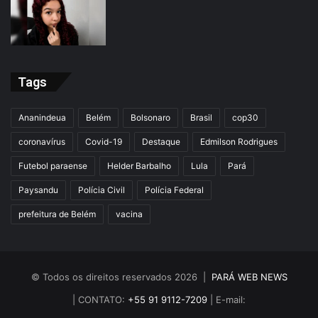
Tags
Ananindeua
Belém
Bolsonaro
Brasil
cop30
coronavírus
Covid-19
Destaque
Edmilson Rodrigues
Futebol paraense
Helder Barbalho
Lula
Pará
Paysandu
Polícia Civil
Polícia Federal
prefeitura de Belém
vacina
© Todos os direitos reservados 2026 |
PARÁ WEB NEWS
| CONTATO:
+55 91 9112-7209
| E-mail: