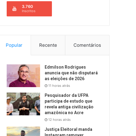
3.760
Inscritos
Popular
Recente
Comentários
Edmilson Rodrigues
anuncia que não disputará
as eleições de 2026
11 horas atrás
Pesquisador da UFPA
participa de estudo que
revela antiga civilização
amazônica no Acre
12 horas atrás
Justiça Eleitoral manda
Instagram remover