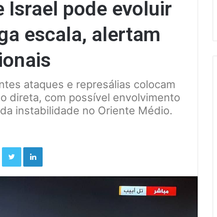
e Israel pode evoluir
rga escala, alertam
ionais
ntes ataques e represálias colocam
ão direta, com possível envolvimento
a instabilidade no Oriente Médio.
Facebook
Twitter
Linkedin