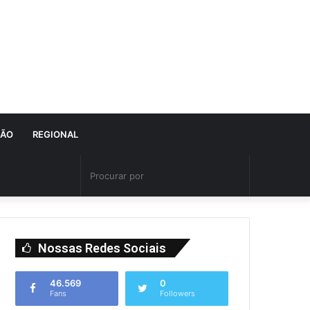
IÃO
REGIONAL
Nossas Redes Sociais
46.569
0
Fans
Followers