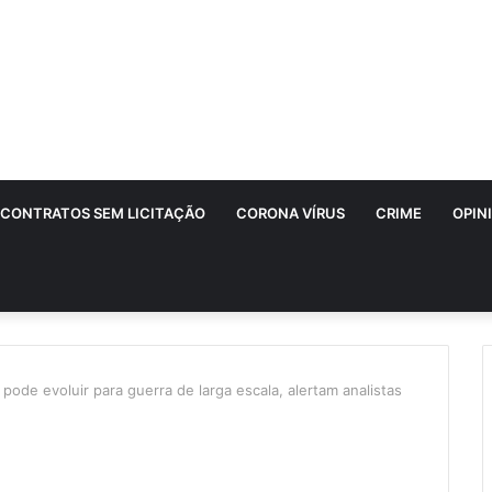
CONTRATOS SEM LICITAÇÃO
CORONA VÍRUS
CRIME
OPIN
l pode evoluir para guerra de larga escala, alertam analistas