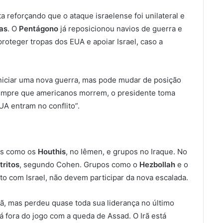
a reforçando que o ataque israelense foi unilateral e
as
. O
Pentágono
já reposicionou navios de guerra e
roteger tropas dos EUA e apoiar Israel, caso a
niciar uma nova guerra, mas pode mudar de posição
empre que americanos morrem, o presidente toma
UA entram no conflito”.
ias como os
Houthis
, no Iêmen, e grupos no Iraque. No
tritos
, segundo Cohen. Grupos como o
Hezbollah
e o
o com Israel, não devem participar da nova escalada.
 Irã, mas perdeu quase toda sua liderança no último
tá fora do jogo com a queda de Assad. O Irã está