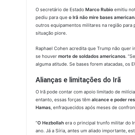
O secretário de Estado
Marco Rubio
emitiu not
pediu para que
o Irã não mire bases american
outros equipamentos militares na região para p
situação piore.
Raphael Cohen acredita que Trump não quer i
se houver
morte de soldados americanos
. “S
alguma atitude. Se bases forem atacadas, os E
Alianças e limitações do Irã
O Irã pode contar com apoio limitado de milíc
entanto, essas forças têm
alcance e poder res
Hamas
, enfraquecidos após meses de confront
“
O Hezbollah
era o principal trunfo militar do
ano. Já a Síria, antes um aliado importante, es