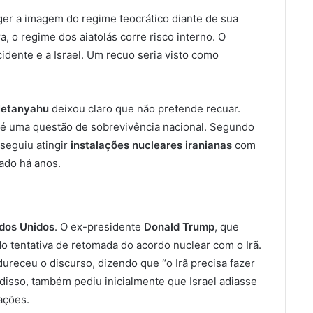
ger a imagem do regime teocrático diante de sua
, o regime dos aiatolás corre risco interno. O
cidente e a Israel. Um recuo seria visto como
Netanyahu
deixou claro que não pretende recuar.
o é uma questão de sobrevivência nacional. Segundo
nseguiu atingir
instalações nucleares iranianas
com
ado há anos.
ados Unidos
. O ex-presidente
Donald Trump
, que
ado tentativa de retomada do acordo nuclear com o Irã.
ureceu o discurso, dizendo que “o Irã precisa fazer
disso, também pediu inicialmente que Israel adiasse
ações.