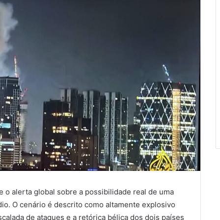
 o alerta global sobre a possibilidade real de uma
io. O cenário é descrito como altamente explosivo
scalada de ataques e a retórica bélica dos dois países