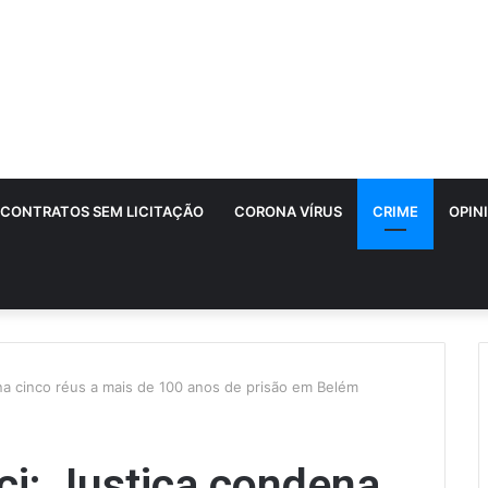
CONTRATOS SEM LICITAÇÃO
CORONA VÍRUS
CRIME
OPIN
na cinco réus a mais de 100 anos de prisão em Belém
ci: Justiça condena