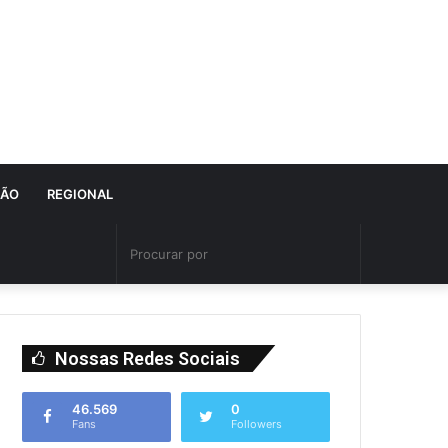
IÃO
REGIONAL
Nossas Redes Sociais
46.569
0
Fans
Followers