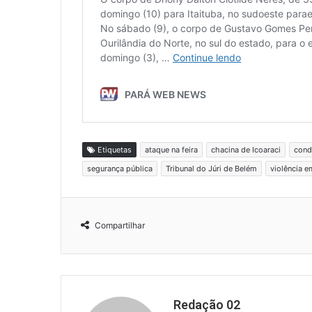
Etiquetas
ataque na feira
chacina de Icoaraci
cond
segurança pública
Tribunal do Júri de Belém
violência e
Compartilhar
Redação 02