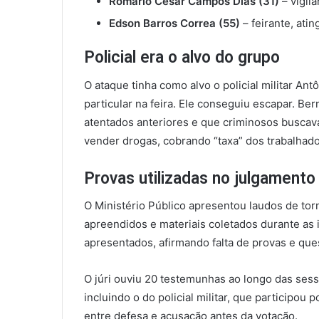
Romário César Campos Dias (31)
– vigila
Edson Barros Correa (55)
– feirante, ati
Policial era o alvo do grupo
O ataque tinha como alvo o policial militar An
particular na feira. Ele conseguiu escapar. Ber
atentados anteriores e que criminosos buscava
vender drogas, cobrando “taxa” dos trabalhado
Provas utilizadas no julgamento
O Ministério Público apresentou laudos de torn
apreendidos e materiais coletados durante as
apresentados, afirmando falta de provas e qu
O júri ouviu 20 testemunhas ao longo das sess
incluindo o do policial militar, que participou
entre defesa e acusação antes da votação.