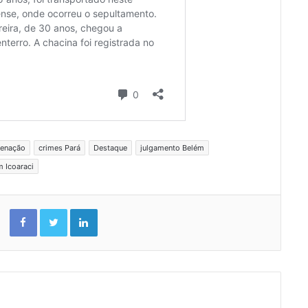
enação
crimes Pará
Destaque
julgamento Belém
m Icoaraci
Facebook
Twitter
Linkedin