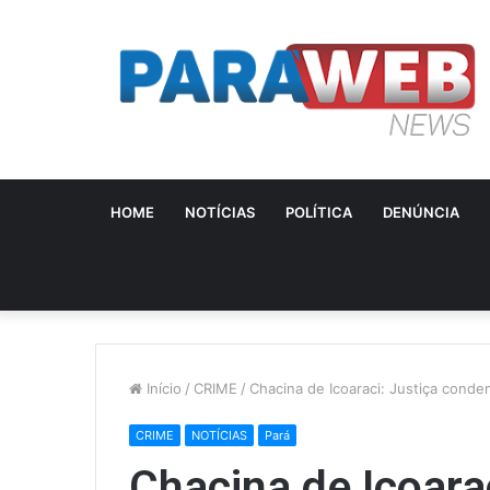
HOME
NOTÍCIAS
POLÍTICA
DENÚNCIA
Início
/
CRIME
/
Chacina de Icoaraci: Justiça conde
CRIME
NOTÍCIAS
Pará
Chacina de Icoara