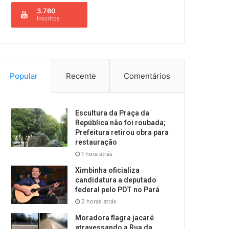
3.760
Inscritos
Popular
Recente
Comentários
Escultura da Praça da
República não foi roubada;
Prefeitura retirou obra para
restauração
1 hora atrás
Ximbinha oficializa
candidatura a deputado
federal pelo PDT no Pará
2 horas atrás
Moradora flagra jacaré
atravessando a Rua da