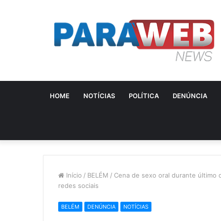
HOME
NOTÍCIAS
POLÍTICA
DENÚNCIA
Início
/
BELÉM
/
Cena de sexo oral durante último 
redes sociais
BELÉM
DENÚNCIA
NOTÍCIAS