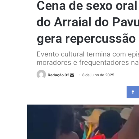
Cena de sexo oral
do Arraial do Pa
gera repercussão 
Evento cultural termina com ep
moradores e frequentadores na
Send
Redação 02
8 de julho de 2025
an
email