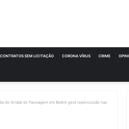
CONTRATOS SEM LICITAÇÃO
CORONA VÍRUS
CRIME
OPIN
dia do Arraial do Pavulagem em Belém gera repercussão nas