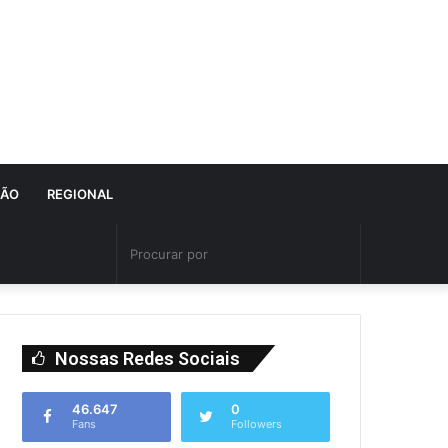
IÃO
REGIONAL
Nossas Redes Sociais
46.647
0
Fans
Followers