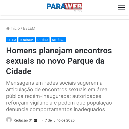
M
Início
/
BELÉM
BELÉM
DENÚNCIA
NOTÍCIA
NOTÍCIAS
Homens planejam encontros
sexuais no novo Parque da
Cidade
Mensagens em redes sociais sugerem a
articulação de encontros sexuais em área
pública recém-inaugurada; autoridades
reforçam vigilância e pedem que população
denuncie comportamentos inadequados
Send
Redação 01
7 de julho de 2025
an