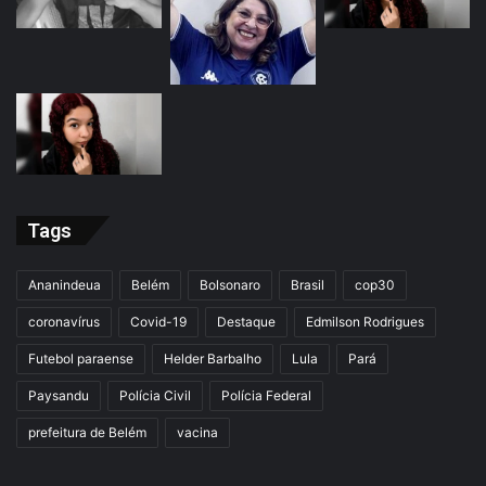
Tags
Ananindeua
Belém
Bolsonaro
Brasil
cop30
coronavírus
Covid-19
Destaque
Edmilson Rodrigues
Futebol paraense
Helder Barbalho
Lula
Pará
Paysandu
Polícia Civil
Polícia Federal
prefeitura de Belém
vacina