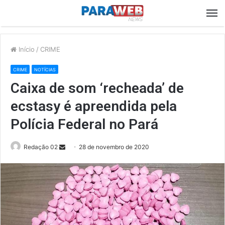
M
Início
/
CRIME
CRIME
NOTÍCIAS
Caixa de som ‘recheada’ de
ecstasy é apreendida pela
Polícia Federal no Pará
Send
Redação 02
28 de novembro de 2020
an
email