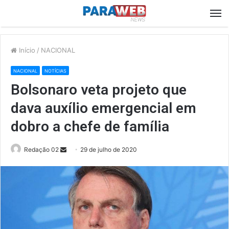
M
Início
/
NACIONAL
NACIONAL
NOTÍCIAS
Bolsonaro veta projeto que
dava auxílio emergencial em
dobro a chefe de família
Send
Redação 02
29 de julho de 2020
an
email