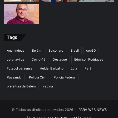
Tags
Ananindeua
Belém
Bolsonaro
Brasil
cop30
coronavírus
Covid-19
Destaque
Edmilson Rodrigues
Futebol paraense
Helder Barbalho
Lula
Pará
Paysandu
Polícia Civil
Polícia Federal
prefeitura de Belém
vacina
© Todos os direitos reservados 2026 |
PARÁ WEB NEWS
| CONTATO:
+55 91 9112-7209
| E-mail: