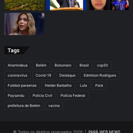
Tags
Ananindeua
Belém
Bolsonaro
Brasil
cop30
coronavírus
Covid-19
Destaque
Edmilson Rodrigues
Futebol paraense
Helder Barbalho
Lula
Pará
Paysandu
Polícia Civil
Polícia Federal
prefeitura de Belém
vacina
© Todos os direitos reservados 2026 |
PARÁ WEB NEWS