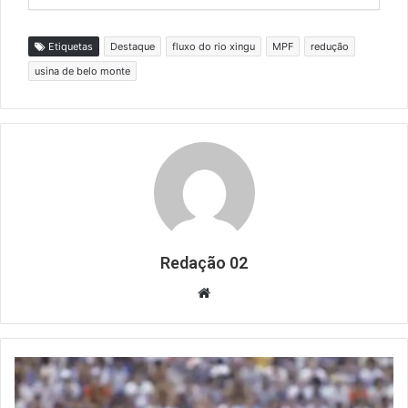
Etiquetas
Destaque
fluxo do rio xingu
MPF
redução
usina de belo monte
Redação 02
Website