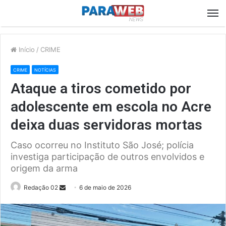
M
Início
/
CRIME
CRIME
NOTÍCIAS
Ataque a tiros cometido por
adolescente em escola no Acre
deixa duas servidoras mortas
Caso ocorreu no Instituto São José; polícia
investiga participação de outros envolvidos e
origem da arma
Send
Redação 02
6 de maio de 2026
an
email