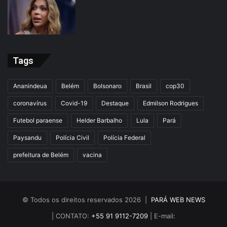
Tags
Ananindeua
Belém
Bolsonaro
Brasil
cop30
coronavírus
Covid-19
Destaque
Edmilson Rodrigues
Futebol paraense
Helder Barbalho
Lula
Pará
Paysandu
Polícia Civil
Polícia Federal
prefeitura de Belém
vacina
© Todos os direitos reservados 2026 |
PARÁ WEB NEWS
| CONTATO:
+55 91 9112-7209
| E-mail: