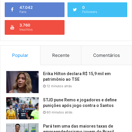
47.042
0
Fans
Followers
3.760
Inscritos
Popular
Recente
Comentários
Erika Hilton declara R$ 15,9 mil em
patrimônio ao TSE
12 minutos atrás
STJD pune Remo e jogadores e define
punições após jogo contra o Santos
60 minutos atrás
Pará tem uma das maiores taxas de
empreendedorismo jovem do Brasil