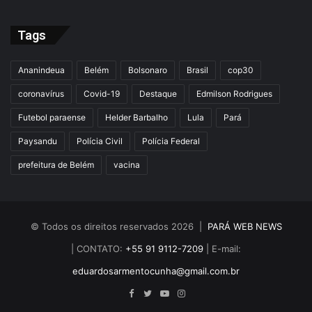
Tags
Ananindeua
Belém
Bolsonaro
Brasil
cop30
coronavírus
Covid-19
Destaque
Edmilson Rodrigues
Futebol paraense
Helder Barbalho
Lula
Pará
Paysandu
Polícia Civil
Polícia Federal
prefeitura de Belém
vacina
© Todos os direitos reservados 2026 |
PARÁ WEB NEWS
| CONTATO:
+55 91 9112-7209
| E-mail:
eduardosarmentocunha@gmail.com.br
Facebook
Twitter
YouTube
Instagram