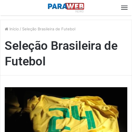
M
Início
/
Seleção Brasileira de Futebol
Seleção Brasileira de
Futebol