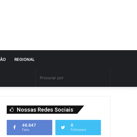
IÃO
REGIONAL
Nossas Redes Sociais
46.647
0
Fans
Followers