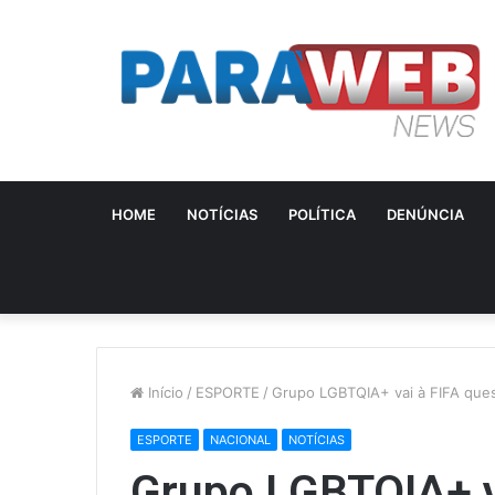
HOME
NOTÍCIAS
POLÍTICA
DENÚNCIA
Início
/
ESPORTE
/
Grupo LGBTQIA+ vai à FIFA ques
ESPORTE
NACIONAL
NOTÍCIAS
Grupo LGBTQIA+ v