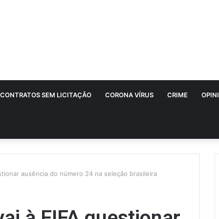
CONTRATOS SEM LICITAÇÃO
CORONA VÍRUS
CRIME
OPIN
tionar ausência do número 24 na seleção brasileira
ai à FIFA questionar