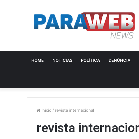
HOME
NOTÍCIAS
POLÍTICA
DENÚNCIA
Início
/
revista internacional
revista internacio