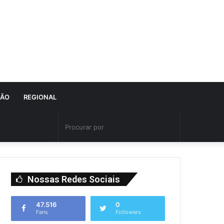
IÃO
REGIONAL
Nossas Redes Sociais
47.516
0
Fans
Followers