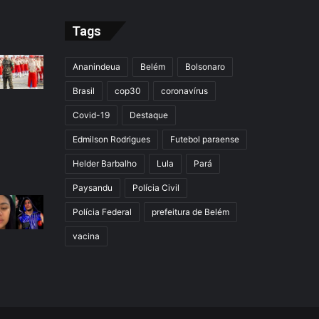
Tags
Ananindeua
Belém
Bolsonaro
Brasil
cop30
coronavírus
Covid-19
Destaque
Edmilson Rodrigues
Futebol paraense
Helder Barbalho
Lula
Pará
Paysandu
Polícia Civil
Polícia Federal
prefeitura de Belém
vacina