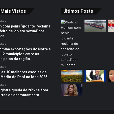
 Mais Vistos
Últimos Posts
atrás
com pênis ‘gigante’ reclama
feito de ‘objeto sexual’ por
res
atrás
omina exportações do Norte e
 12 municípios entre os
s polos da região
atrás
a as 10 melhores escolas de
 Médio do Pará no Ideb 2025
atrás
egistra queda de 26% na área
ertas de desmatamento