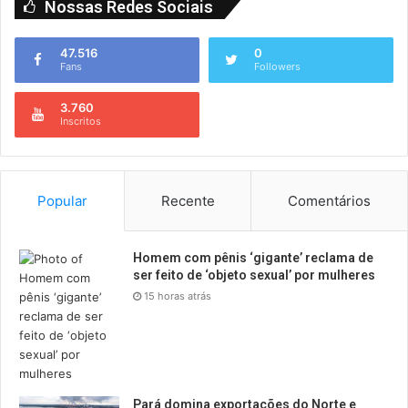
Nossas Redes Sociais
47.516
0
Fans
Followers
3.760
Inscritos
Popular
Recente
Comentários
Homem com pênis ‘gigante’ reclama de
ser feito de ‘objeto sexual’ por mulheres
15 horas atrás
Pará domina exportações do Norte e