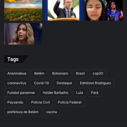
Tags
Ananindeua
Belém
Bolsonaro
Brasil
cop30
coronavírus
Covid-19
Destaque
Edmilson Rodrigues
Futebol paraense
Helder Barbalho
Lula
Pará
Paysandu
Polícia Civil
Polícia Federal
prefeitura de Belém
vacina