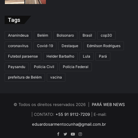
Tags
Ananindeua
Belém
Bolsonaro
Brasil
cop30
coronavírus
Covid-19
Destaque
Edmilson Rodrigues
Futebol paraense
Helder Barbalho
Lula
Pará
Paysandu
Polícia Civil
Polícia Federal
prefeitura de Belém
vacina
© Todos os direitos reservados 2026 |
PARÁ WEB NEWS
| CONTATO:
+55 91 9112-7209
| E-mail:
eduardosarmentocunha@gmail.com.br
Facebook
Twitter
YouTube
Instagram