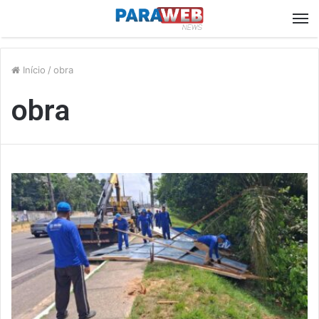
M
Início
/
obra
obra