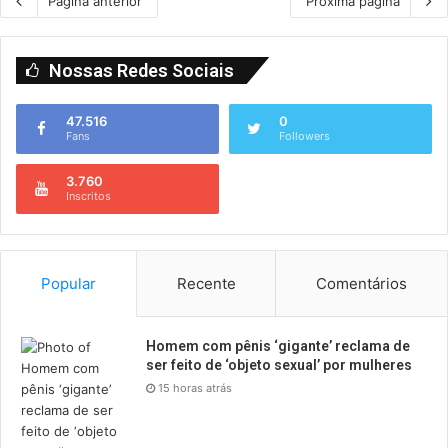
Página anterior
Próxima página
Nossas Redes Sociais
47.516
0
Fans
Followers
3.760
Inscritos
Popular
Recente
Comentários
Homem com pênis ‘gigante’ reclama de
ser feito de ‘objeto sexual’ por mulheres
15 horas atrás