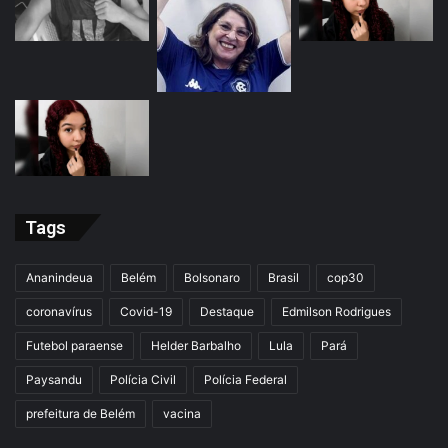
Tags
Ananindeua
Belém
Bolsonaro
Brasil
cop30
coronavírus
Covid-19
Destaque
Edmilson Rodrigues
Futebol paraense
Helder Barbalho
Lula
Pará
Paysandu
Polícia Civil
Polícia Federal
prefeitura de Belém
vacina