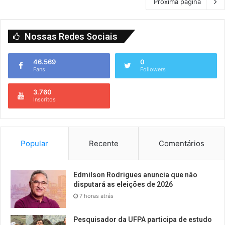
Próxima página
Nossas Redes Sociais
46.569
0
Fans
Followers
3.760
Inscritos
Popular
Recente
Comentários
Edmilson Rodrigues anuncia que não
disputará as eleições de 2026
7 horas atrás
Pesquisador da UFPA participa de estudo