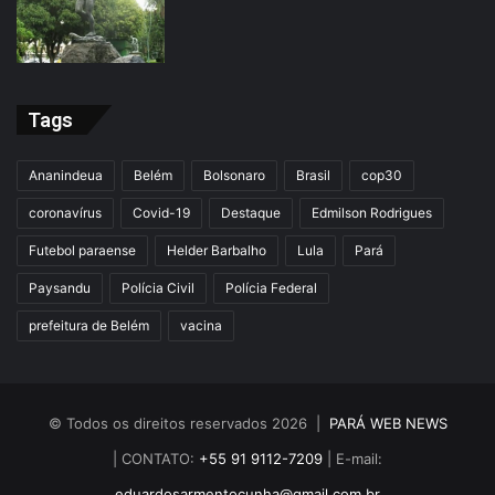
Tags
Ananindeua
Belém
Bolsonaro
Brasil
cop30
coronavírus
Covid-19
Destaque
Edmilson Rodrigues
Futebol paraense
Helder Barbalho
Lula
Pará
Paysandu
Polícia Civil
Polícia Federal
prefeitura de Belém
vacina
© Todos os direitos reservados 2026 |
PARÁ WEB NEWS
| CONTATO:
+55 91 9112-7209
| E-mail:
eduardosarmentocunha@gmail.com.br