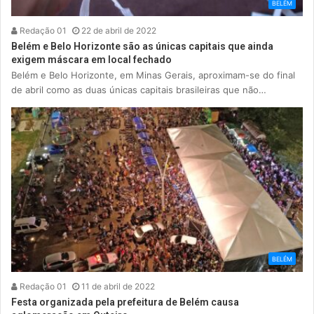
BELÉM
Redação 01
22 de abril de 2022
Belém e Belo Horizonte são as únicas capitais que ainda
exigem máscara em local fechado
Belém e Belo Horizonte, em Minas Gerais, aproximam-se do final
de abril como as duas únicas capitais brasileiras que não…
BELÉM
Redação 01
11 de abril de 2022
Festa organizada pela prefeitura de Belém causa