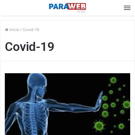
M
Início
/
Covid-19
Covid-19