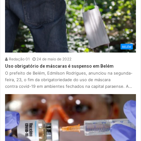
BELÉM
Redação 01
24 de maio de 2022
Uso obrigatório de máscaras é suspenso em Belém
O prefeito de Belém, Edmilson Rodrigues, anunciou na segunda-
feira, 23, o fim da obrigatoriedade do uso de máscara
contra covid-19 em ambientes fechados na capital paraense. A…