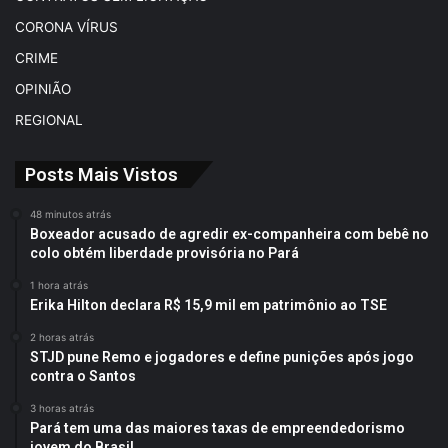
CORONA VÍRUS
CRIME
OPINIÃO
REGIONAL
Posts Mais Vistos
48 minutos atrás
Boxeador acusado de agredir ex-companheira com bebê no
colo obtém liberdade provisória no Pará
1 hora atrás
Erika Hilton declara R$ 15,9 mil em patrimônio ao TSE
2 horas atrás
STJD pune Remo e jogadores e define punições após jogo
contra o Santos
3 horas atrás
Pará tem uma das maiores taxas de empreendedorismo
jovem do Brasil