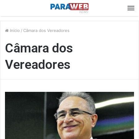
M
Início
/
Câmara dos Vereadores
Câmara dos
Vereadores