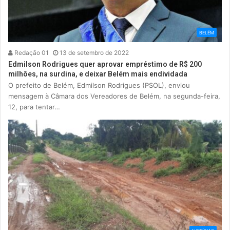
BELÉM
Redação 01
13 de setembro de 2022
Edmilson Rodrigues quer aprovar empréstimo de R$ 200
milhões, na surdina, e deixar Belém mais endividada
O prefeito de Belém, Edmilson Rodrigues (PSOL), enviou
mensagem à Câmara dos Vereadores de Belém, na segunda-feira,
12, para tentar…