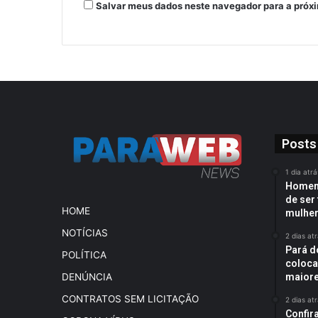
Salvar meus dados neste navegador para a próx
Posts
1 dia atrá
Homem 
de ser 
HOME
mulhe
NOTÍCIAS
2 dias at
Pará d
POLÍTICA
coloca
DENÚNCIA
maiore
CONTRATOS SEM LICITAÇÃO
2 dias at
Confir