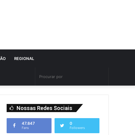
IÃO
REGIONAL
Nossas Redes Sociais
47.847
0
Fans
Followers