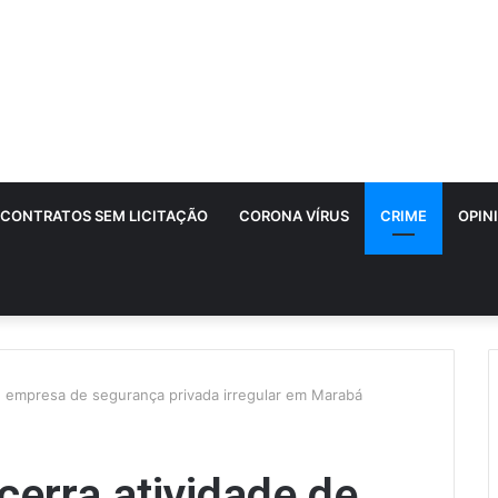
CONTRATOS SEM LICITAÇÃO
CORONA VÍRUS
CRIME
OPIN
de empresa de segurança privada irregular em Marabá
cerra atividade de