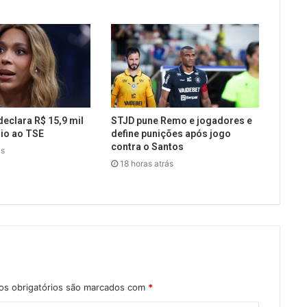
declara R$ 15,9 mil
STJD pune Remo e jogadores e
io ao TSE
define punições após jogo
contra o Santos
ás
18 horas atrás
s obrigatórios são marcados com
*