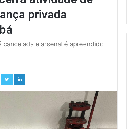
ança privada
abá
 cancelada e arsenal é apreendido
Facebook
Twitter
Linkedin