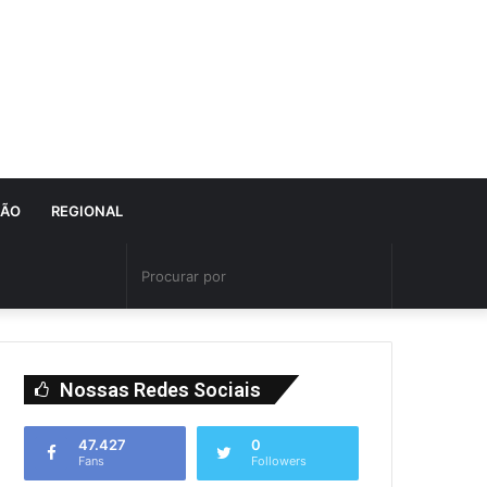
IÃO
REGIONAL
Nossas Redes Sociais
47.427
0
Fans
Followers