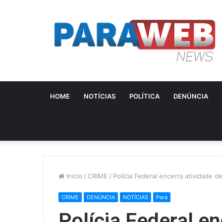
HOME
NOTÍCIAS
POLÍTICA
DENÚNCIA
Início
/
CRIME
/
Polícia Federal encerra atividade 
CRIME
DENÚNCIA
NOTÍCIAS
Pará
Polícia Federal en