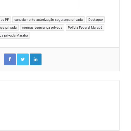
das PF
cancelamento autorização segurança privada
Destaque
nça privada
normas segurança privada
Polícia Federal Marabá
ça privada Marabá
Facebook
Twitter
Linkedin