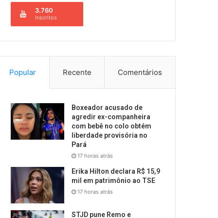
3.760
Inscritos
Popular
Recente
Comentários
Boxeador acusado de
agredir ex-companheira
com bebê no colo obtém
liberdade provisória no
Pará
17 horas atrás
Erika Hilton declara R$ 15,9
mil em patrimônio ao TSE
17 horas atrás
STJD pune Remo e