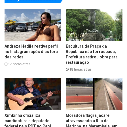
Andreza Hadila reativa perfil
Escultura da Praça da
no Instagram após dias fora
República não foi roubada;
das redes
Prefeitura retirou obra para
restauração
17 horas atrás
18 horas atrás
Ximbinha oficializa
Moradora flagra jacaré
candidatura a deputado
atravessando a Rua da
federal pelo PDT no Pará
Marinha, na Marambaia, em