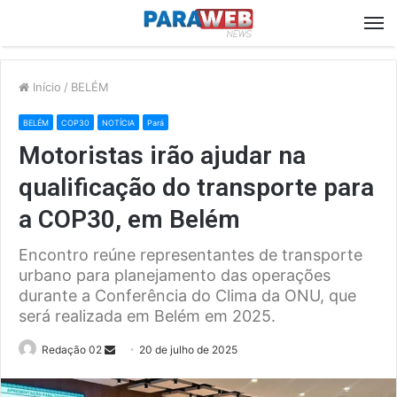
M
Início
/
BELÉM
BELÉM
COP30
NOTÍCIA
Pará
Motoristas irão ajudar na
qualificação do transporte para
a COP30, em Belém
Encontro reúne representantes de transporte
urbano para planejamento das operações
durante a Conferência do Clima da ONU, que
será realizada em Belém em 2025.
Send
Redação 02
20 de julho de 2025
an
email