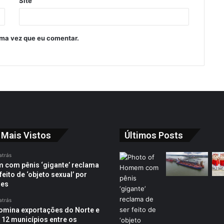
Site
ima vez que eu comentar.
 Mais Vistos
Últimos Posts
atrás
com pênis ‘gigante’ reclama
feito de ‘objeto sexual’ por
res
atrás
omina exportações do Norte e
 12 municípios entre os