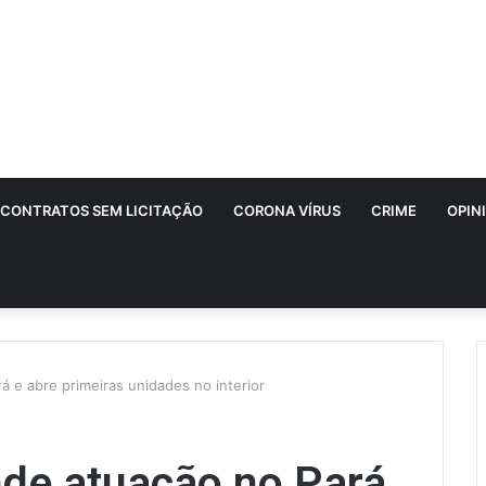
CONTRATOS SEM LICITAÇÃO
CORONA VÍRUS
CRIME
OPIN
 e abre primeiras unidades no interior
de atuação no Pará