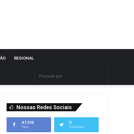
IÃO
REGIONAL
Nossas Redes Sociais
47.516
0
Fans
Followers