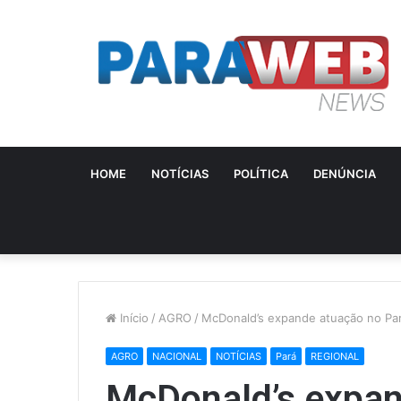
HOME
NOTÍCIAS
POLÍTICA
DENÚNCIA
Início
/
AGRO
/
McDonald’s expande atuação no Pará
AGRO
NACIONAL
NOTÍCIAS
Pará
REGIONAL
McDonald’s expan