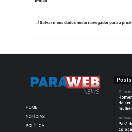
E-mail
*
Salvar meus dados neste navegador para a próx
Posts
17 horas 
Homem 
de ser 
HOME
mulhe
NOTÍCIAS
18 horas 
Pará d
POLÍTICA
coloca