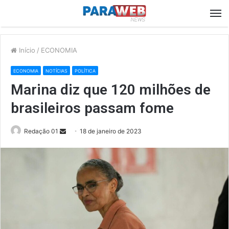
M
Início
/
ECONOMIA
ECONOMIA
NOTÍCIAS
POLÍTICA
Marina diz que 120 milhões de
brasileiros passam fome
Send
Redação 01
18 de janeiro de 2023
an
email