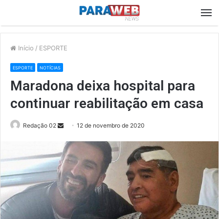
M
Início
/
ESPORTE
ESPORTE
NOTÍCIAS
Maradona deixa hospital para
continuar reabilitação em casa
Send
Redação 02
12 de novembro de 2020
an
email