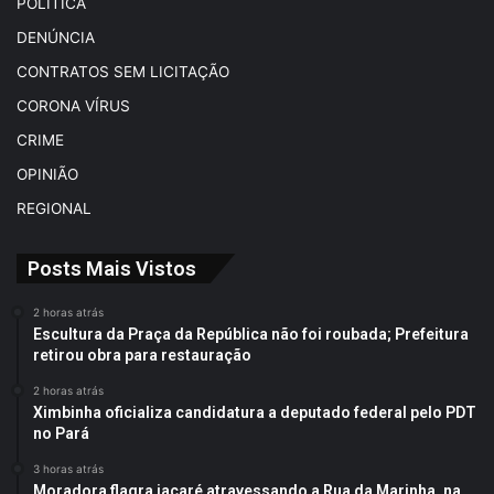
POLÍTICA
DENÚNCIA
CONTRATOS SEM LICITAÇÃO
CORONA VÍRUS
CRIME
OPINIÃO
REGIONAL
Posts Mais Vistos
2 horas atrás
Escultura da Praça da República não foi roubada; Prefeitura
retirou obra para restauração
2 horas atrás
Ximbinha oficializa candidatura a deputado federal pelo PDT
no Pará
3 horas atrás
Moradora flagra jacaré atravessando a Rua da Marinha, na