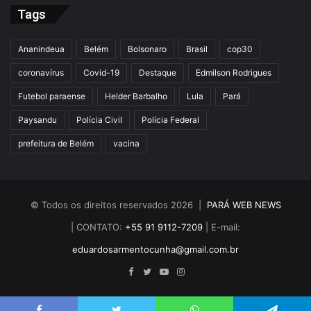
Tags
Ananindeua
Belém
Bolsonaro
Brasil
cop30
coronavírus
Covid-19
Destaque
Edmilson Rodrigues
Futebol paraense
Helder Barbalho
Lula
Pará
Paysandu
Polícia Civil
Polícia Federal
prefeitura de Belém
vacina
© Todos os direitos reservados 2026 |
PARÁ WEB NEWS
| CONTATO:
+55 91 9112-7209
| E-mail:
eduardosarmentocunha@gmail.com.br
Facebook
Twitter
YouTube
Instagram