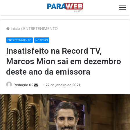
M
Início
/
ENTRETENIMENTO
ENTRETENIMENTO
NOTÍCIAS
Insatisfeito na Record TV,
Marcos Mion sai em dezembro
deste ano da emissora
Send
Redação 02
27 de janeiro de 2021
an
email