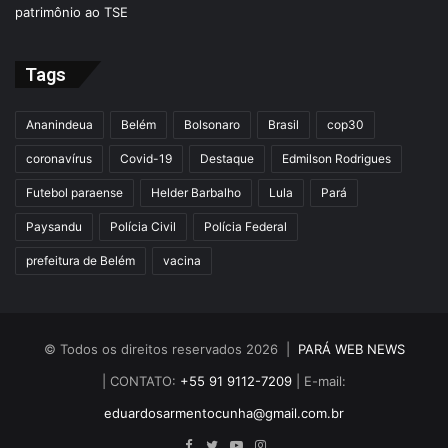
Tags
Ananindeua
Belém
Bolsonaro
Brasil
cop30
coronavírus
Covid-19
Destaque
Edmilson Rodrigues
Futebol paraense
Helder Barbalho
Lula
Pará
Paysandu
Polícia Civil
Polícia Federal
prefeitura de Belém
vacina
© Todos os direitos reservados 2026 |
PARÁ WEB NEWS
| CONTATO:
+55 91 9112-7209
| E-mail:
eduardosarmentocunha@gmail.com.br
Facebook
Twitter
YouTube
Instagram