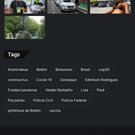
Tags
Ananindeua
Belém
Bolsonaro
Brasil
cop30
coronavírus
Covid-19
Destaque
Edmilson Rodrigues
Futebol paraense
Helder Barbalho
Lula
Pará
Paysandu
Polícia Civil
Polícia Federal
prefeitura de Belém
vacina