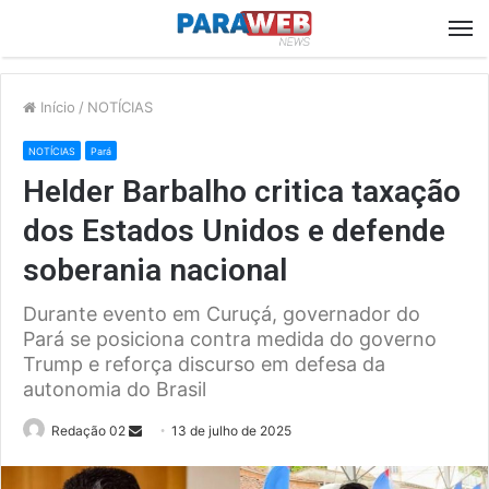
M
Início
/
NOTÍCIAS
NOTÍCIAS
Pará
Helder Barbalho critica taxação
dos Estados Unidos e defende
soberania nacional
Durante evento em Curuçá, governador do
Pará se posiciona contra medida do governo
Trump e reforça discurso em defesa da
autonomia do Brasil
Send
Redação 02
13 de julho de 2025
an
email