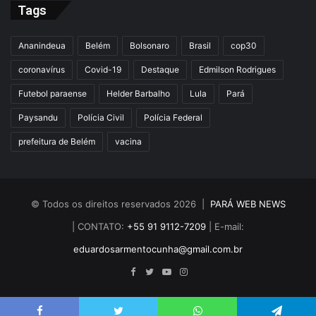
Tags
Ananindeua
Belém
Bolsonaro
Brasil
cop30
coronavírus
Covid-19
Destaque
Edmilson Rodrigues
Futebol paraense
Helder Barbalho
Lula
Pará
Paysandu
Polícia Civil
Polícia Federal
prefeitura de Belém
vacina
© Todos os direitos reservados 2026 |
PARÁ WEB NEWS
| CONTATO:
+55 91 9112-7209
| E-mail:
eduardosarmentocunha@gmail.com.br
Facebook
Twitter
YouTube
Instagram