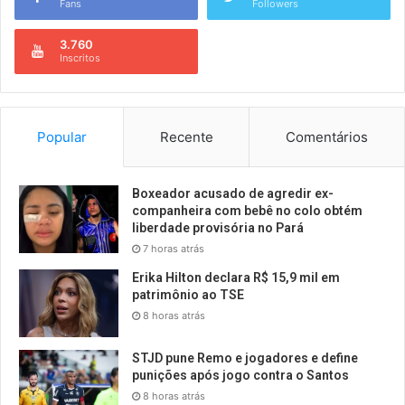
Fans
Followers
3.760
Inscritos
Popular
Recente
Comentários
Boxeador acusado de agredir ex-
companheira com bebê no colo obtém
liberdade provisória no Pará
7 horas atrás
Erika Hilton declara R$ 15,9 mil em
patrimônio ao TSE
8 horas atrás
STJD pune Remo e jogadores e define
punições após jogo contra o Santos
8 horas atrás