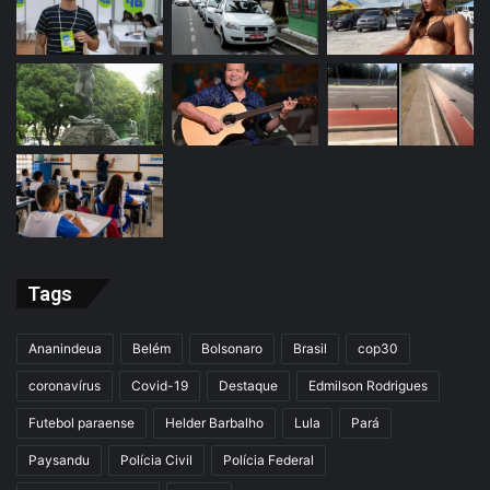
Tags
Ananindeua
Belém
Bolsonaro
Brasil
cop30
coronavírus
Covid-19
Destaque
Edmilson Rodrigues
Futebol paraense
Helder Barbalho
Lula
Pará
Paysandu
Polícia Civil
Polícia Federal