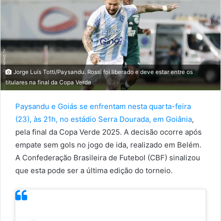
Jorge Luís Totti/Paysandu. Rossi foi liberado e deve estar entre os
titulares na final da Copa Verde
Paysandu e Goiás se enfrentam nesta quarta-feira
(23), às 21h, no estádio Serra Dourada, em Goiânia
,
pela final da Copa Verde 2025. A decisão ocorre após
empate sem gols no jogo de ida, realizado em Belém.
A Confederação Brasileira de Futebol (CBF) sinalizou
que esta pode ser a última edição do torneio.