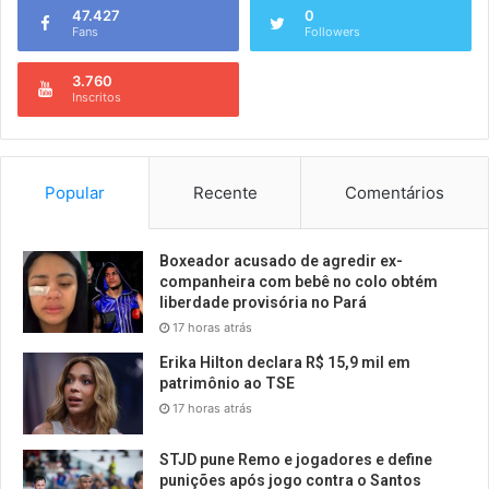
47.427
0
Fans
Followers
3.760
Inscritos
Popular
Recente
Comentários
Boxeador acusado de agredir ex-
companheira com bebê no colo obtém
liberdade provisória no Pará
17 horas atrás
Erika Hilton declara R$ 15,9 mil em
patrimônio ao TSE
17 horas atrás
STJD pune Remo e jogadores e define
punições após jogo contra o Santos