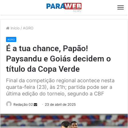
M
Início
/
AGRO
AGRO
É a tua chance, Papão!
Paysandu e Goiás decidem o
título da Copa Verde
Final da competição regional acontece nesta
quarta-feira (23), às 21h; partida pode ser a
última edição do torneio, segundo a CBF
Send
Redação 02
23 de abril de 2025
an
email