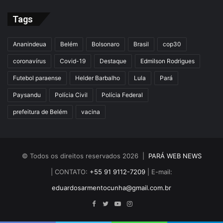
Tags
Ananindeua
Belém
Bolsonaro
Brasil
cop30
coronavírus
Covid-19
Destaque
Edmilson Rodrigues
Futebol paraense
Helder Barbalho
Lula
Pará
Paysandu
Polícia Civil
Polícia Federal
prefeitura de Belém
vacina
© Todos os direitos reservados 2026 |
PARÁ WEB NEWS
| CONTATO:
+55 91 9112-7209
| E-mail:
eduardosarmentocunha@gmail.com.br
Facebook
Twitter
YouTube
Instagram